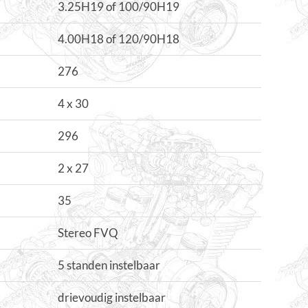
3.25H19 of 100/90H19
4.00H18 of 120/90H18
276
4 x 30
296
2 x 27
35
Stereo FVQ
5 standen instelbaar
drievoudig instelbaar