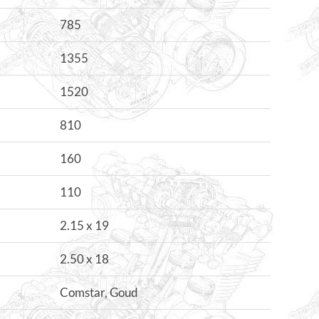
785
1355
1520
810
160
110
2.15 x 19
2.50 x 18
Comstar, Goud