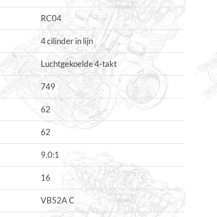
RC04
4 cilinder in lijn
Luchtgekoelde 4-takt
749
62
62
9.0:1
16
VB52A C