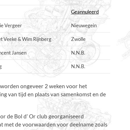
Geannuleerd
ie Vergeer
Nieuwegein
et Veeke & Wim Rijnberg
Zwolle
ncent Jansen
N.N.B.
g
N.N.B.
en worden ongeveer 2 weken voor het
g van tijd en plaats van samenkomst en de
r de Bol d’ Or club georganiseerd
aat met de voorwaarden voor deelname zoals