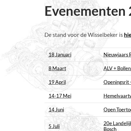
Evenementen 
De stand voor de Wisselbeker is
hi
18 Januari
Nieuwjaars R
8 Maart
ALV + Bolle
19 April
Openingsrit
14-17 Mei
Hemelvaart
14 Juni
Open Toerto
20e Landelij
5 Juli
Bosch