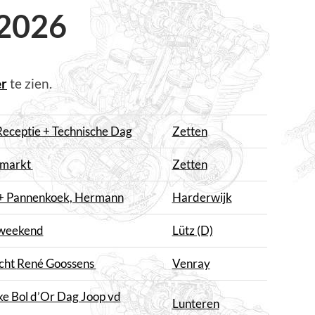
2026
er
te zien.
eceptie + Technische Dag
Zetten
nmarkt
Zetten
 + Pannenkoek, Hermann
Harderwijk
weekend
Lütz (D)
cht
René Goossens
Venray
ke Bol d’Or Dag Joop vd
Lunteren