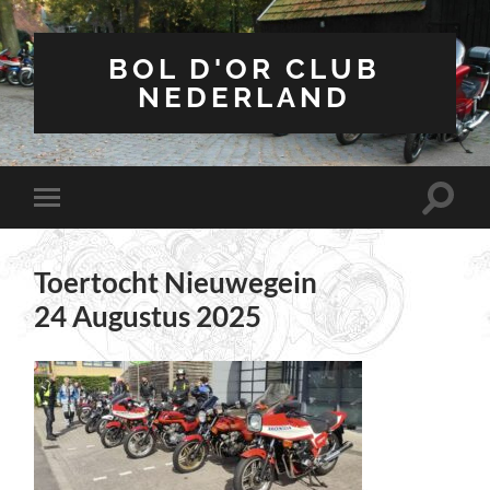
BOL D'OR CLUB
NEDERLAND
Toggle
Toggle
zoekve
mobiel
menu
Toertocht Nieuwegein
24 Augustus 2025