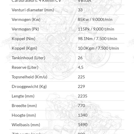
Carburateurs: 4 Keihin CV
VB53A
Venturi diameter (mm)
33
Vermogen (Kw)
85Kw / 9.000t/min
Vermogen (Pk)
115Pk / 9.000 t/min
Koppel (Nm)
98.1Nm / 7.500 t/min
Koppel (Kgm)
10.0Kgm / 7.500 t/min
Tankinhoud (Liter)
26
Reserve (Liter)
4,5
Topsnelheid (Km/u)
225
Drooggewicht (Kg)
229
Lengte (mm)
2235
Breedte (mm)
770
Hoogte (mm)
1340
Wielbasis (mm)
1490