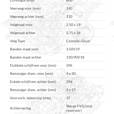
Zithoogte (mm)
800
Veerweg voor (mm)
140
Veerweg achter (mm)
110
Velgmaat voor
2.50 x 19
Velgmaat achter
2.75 x 18
Velg Type
Comstar, Goud
Banden maat voor
3.50V19
Banden maat achter
130/90V18
Dubbele schijfrem voor (mm)
296
Remzuiger diam. voor (mm)
4 x 30
Enkele schijfrem achter (mm)
296
Remzuiger diam. achter (mm)
2 x 27
Voorvork: telescoop (mm)
37
Stereo FVQ (met
Achtervering
reservoir)